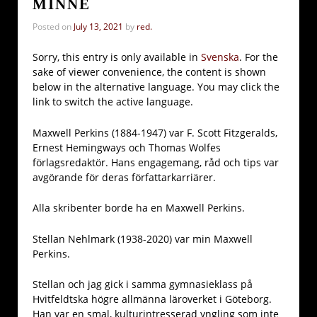
MINNE
Posted on
July 13, 2021
by
red.
Sorry, this entry is only available in
Svenska
. For the
sake of viewer convenience, the content is shown
below in the alternative language. You may click the
link to switch the active language.
Maxwell Perkins (1884-1947) var F. Scott Fitzgeralds,
Ernest Hemingways och Thomas Wolfes
förlagsredaktör. Hans engagemang, råd och tips var
avgörande för deras författarkarriärer.
Alla skribenter borde ha en Maxwell Perkins.
Stellan Nehlmark (1938-2020) var min Maxwell
Perkins.
Stellan och jag gick i samma gymnasieklass på
Hvitfeldtska högre allmänna läroverket i Göteborg.
Han var en smal, kulturintresserad yngling som inte