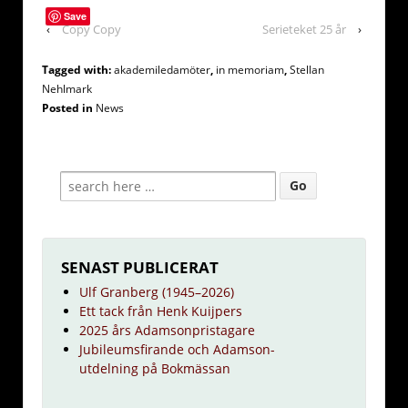
Save
‹
Copy Copy
Serieteket 25 år
›
Tagged with:
akademiledamöter
,
in memoriam
,
Stellan
Nehlmark
Posted in
News
SENAST PUBLICERAT
Ulf Granberg (1945–2026)
Ett tack från Henk Kuijpers
2025 års Adamsonpristagare
Jubileumsfirande och Adamson-
utdelning på Bokmässan