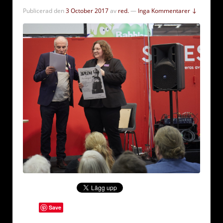
Publicerad den
3 October 2017
av
red.
—
Inga Kommentarer ↓
Save