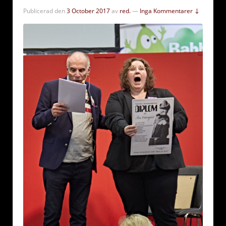
Publicerad den
3 October 2017
av
red.
—
Inga Kommentarer ↓