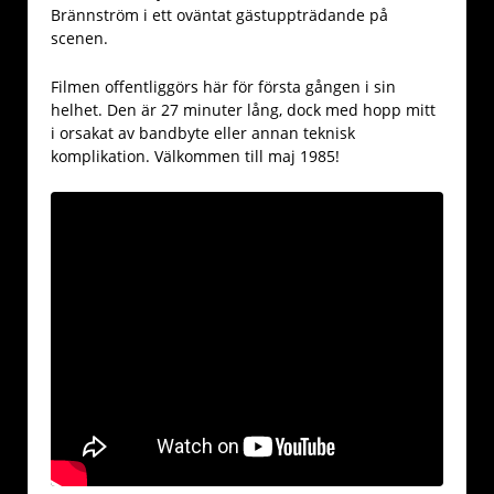
Brännström i ett oväntat gästuppträdande på
scenen.
Filmen offentliggörs här för första gången i sin
helhet. Den är 27 minuter lång, dock med hopp mitt
i orsakat av bandbyte eller annan teknisk
komplikation. Välkommen till maj 1985!