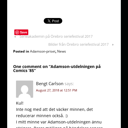
Save
‹
Serieakademin på Örebro seriefestival 2017
Bilder från Örebro seriefestival 2017
›
Posted in
Adamson-priset
,
News
One comment on “
Adamson-utdelningen på
Comics ’85
”
Bengt Carlson
says:
August 27, 2018 at 12:51 PM
Kul!
Inte nog med att det väcker minnen, det
reducerar minnen också. :)
I mitt minne var Adamson-utdelningen ännu