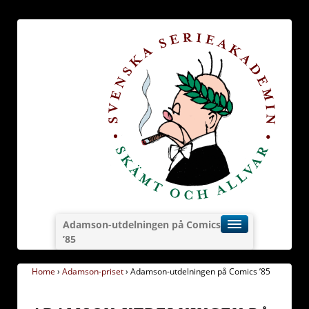
Adamson-utdelningen på Comics
’85
Home
›
Adamson-priset
›
Adamson-utdelningen på Comics ’85