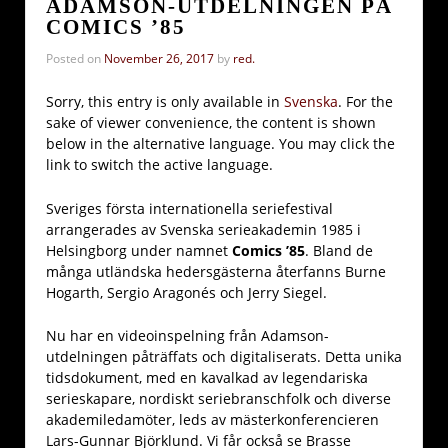
ADAMSON-UTDELNINGEN PÅ
COMICS ’85
Posted on
November 26, 2017
by
red.
Sorry, this entry is only available in
Svenska
. For the
sake of viewer convenience, the content is shown
below in the alternative language. You may click the
link to switch the active language.
Sveriges första internationella seriefestival
arrangerades av Svenska serieakademin 1985 i
Helsingborg under namnet
Comics ’85
. Bland de
många utländska hedersgästerna återfanns Burne
Hogarth, Sergio Aragonés och
Jerry Siegel
.
Nu har en videoinspelning från Adamson-
utdelningen påträffats och digitaliserats. Detta unika
tidsdokument, med en kavalkad av legendariska
serieskapare, nordiskt seriebranschfolk och diverse
akademiledamöter, leds av mästerkonferencieren
Lars-Gunnar Björklund. Vi får också se Brasse