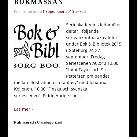
BOKMÄSSAN
Publicerad den
21 September 2015
av
red.
Serieakademins ledamöter
deltar i följande
serieanknutna aktiviteter
under Bok & Bibliotek 2015
i Göteborg 24-27
september: Fredag
Seriescenen A02:40 12.00
”Laini Taylor och Siri
Pettersen om bandet
mellan illustration och fantasy” med Johanna
Koljonen. 16.00 ”Finska och svenska
…
seriescenen”. Pidde Andersson
Läs mer ›
Publicerad i
Uncategorized