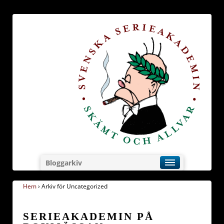
Bloggarkiv
Hem
›
Arkiv för Uncategorized
SERIEAKADEMIN PÅ