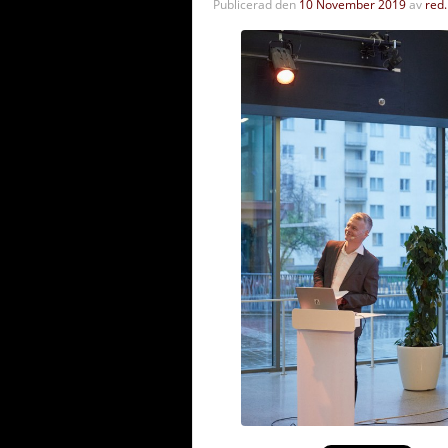
Publicerad den
10 November 2019
av
red.