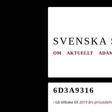
SVENSKA
OM
AKTUELLT
ADAM
6D3A9316
‹ Gå tillbaka till
2019 års prisutdel