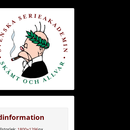
ldinformation
llstorlek:
1800×1296
px