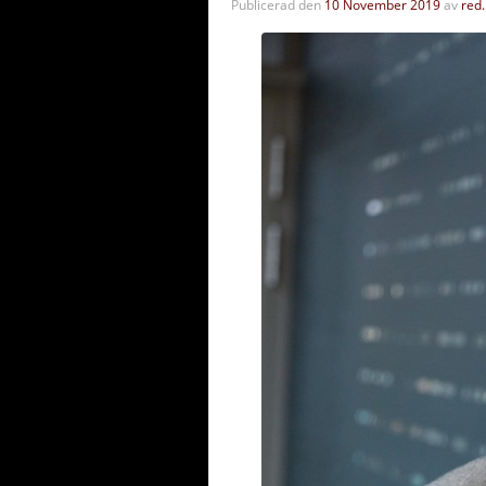
Publicerad den
10 November 2019
av
red.