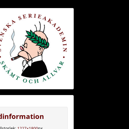
ldinformation
llstorlek:
1227×1800
px