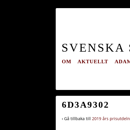
SVENSKA
OM
AKTUELLT
ADAM
6D3A9302
‹ Gå tillbaka till
2019 års prisutdel