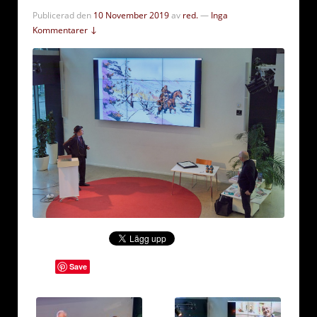
Publicerad den
10 November 2019
av
red.
—
Inga
Kommentarer ↓
Save