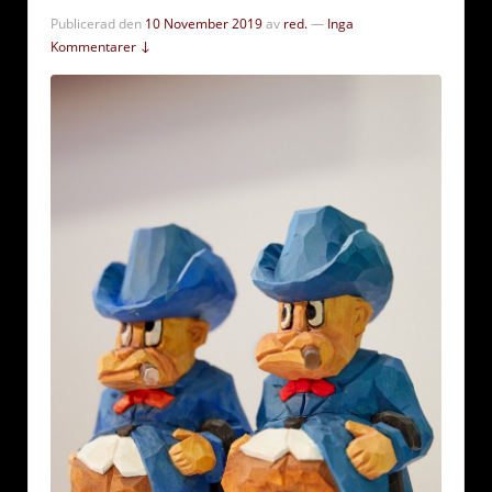
Publicerad den
10 November 2019
av
red.
—
Inga
Kommentarer ↓