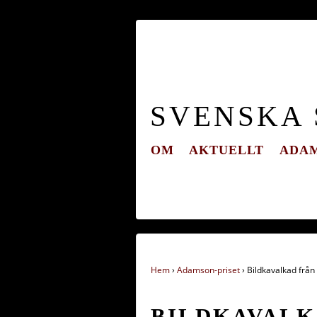
SVENSKA
OM
AKTUELLT
ADAM
Hem
›
Adamson-priset
›
Bildkavalkad från
BILDKAVALK