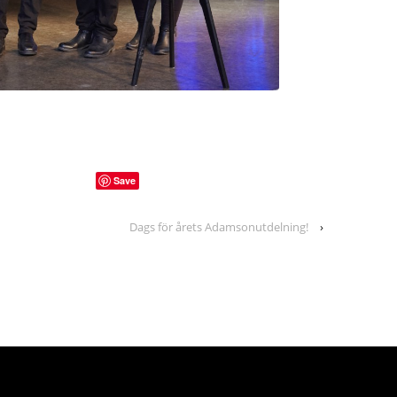
Save
Dags för årets Adamsonutdelning!
›