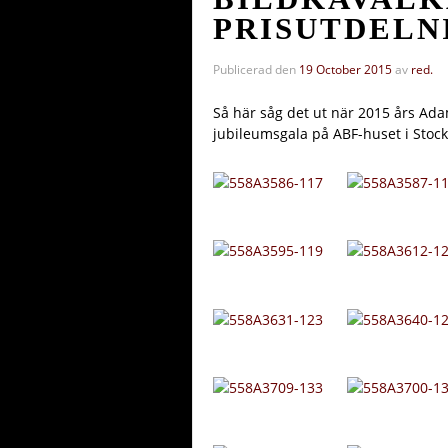
PRISUTDELN
Publicerad den
19 October 2015
av
red.
Så här såg det ut när 2015 års Ada
jubileumsgala på ABF-huset i Stoc