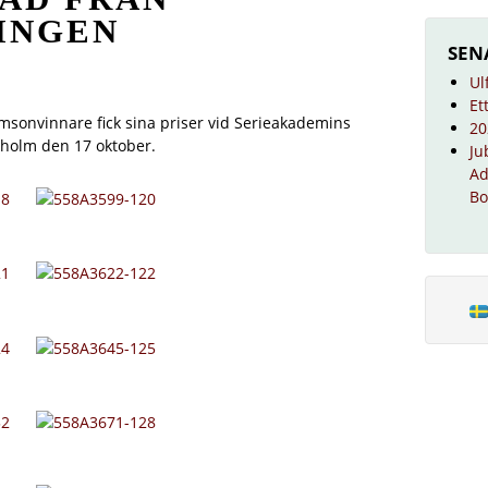
INGEN
SEN
Ul
Et
msonvinnare fick sina priser vid Serieakademins
20
kholm den 17 oktober.
Ju
Ad
Bo