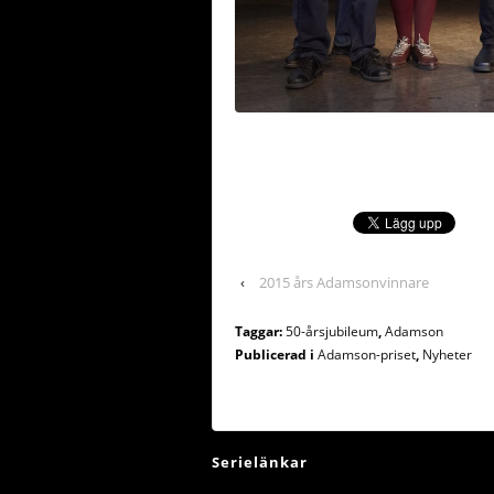
‹
2015 års Adamsonvinnare
Taggar:
50-årsjubileum
,
Adamson
Publicerad i
Adamson-priset
,
Nyheter
Serielänkar