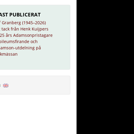
AST PUBLICERAT
f Granberg (1945–2026)
t tack från Henk Kuijpers
25 års Adamsonpristagare
bileumsfirande och
amson-utdelning på
kmässan