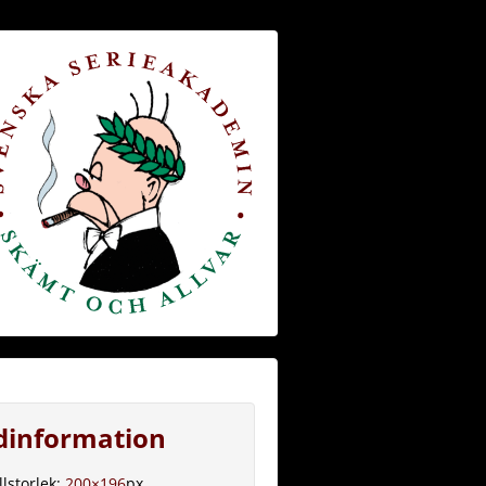
ldinformation
llstorlek:
200×196
px