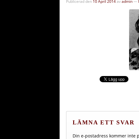
Publicerad den
10 April 2014
av
admin
—
LÄMNA ETT SVAR
Din e-postadress kommer inte p