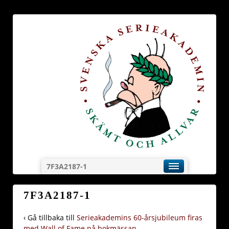
7F3A2187-1
7F3A2187-1
‹ Gå tillbaka till
Serieakademins 60-årsjubileum firas
med Wall of Fame på bokmässan