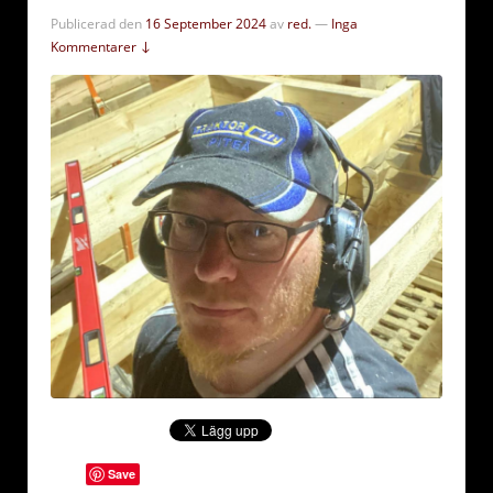
Publicerad den
16 September 2024
av
red.
—
Inga
Kommentarer ↓
Save