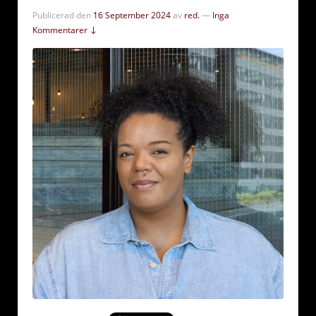
Publicerad den
16 September 2024
av
red.
—
Inga
Kommentarer ↓