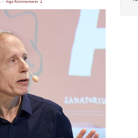
.
—
Inga Kommentarer ↓