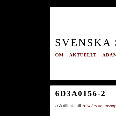
SVENSKA
OM
AKTUELLT
ADAM
6D3A0156-2
‹ Gå tillbaka till
2024 års Adamsonp