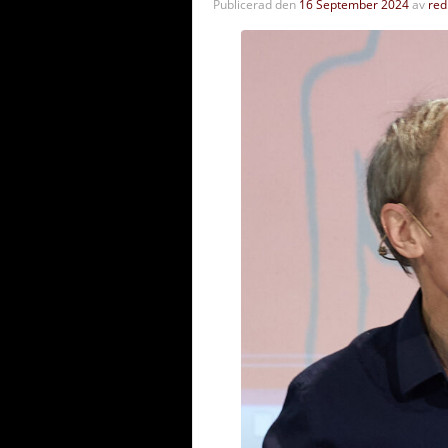
Publicerad den
16 September 2024
av
red