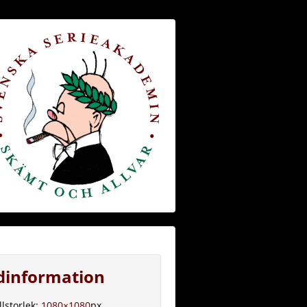
ldinformation
llstorlek:
1080×1080
px